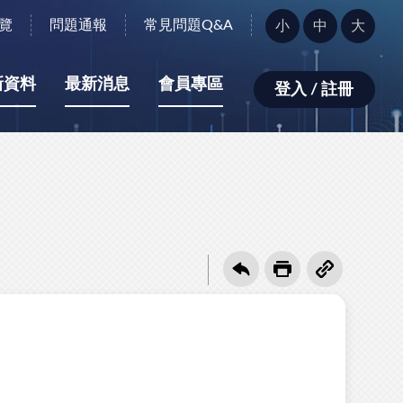
字
覽
問題通報
常見問題Q&A
小
中
大
型
大
小：
新資料
最新消息
會員專區
登入 / 註冊