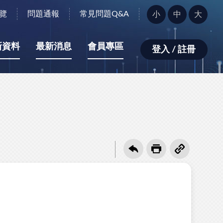
字
覽
問題通報
常見問題Q&A
小
中
大
型
大
小：
新資料
最新消息
會員專區
登入 / 註冊