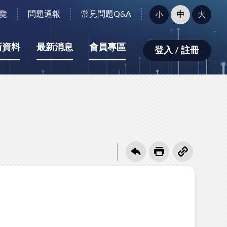
字
覽
問題通報
常見問題Q&A
小
中
大
型
大
小：
新資料
最新消息
會員專區
登入 / 註冊