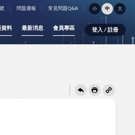
字
覽
問題通報
常見問題Q&A
小
中
大
型
大
小：
新資料
最新消息
會員專區
登入 / 註冊