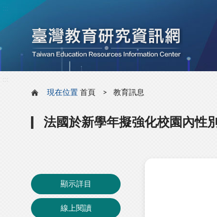
:::
:::
現在位置
首頁
教育訊息
法國於新學年擬強化校園內性
顯示詳目
線上閱讀