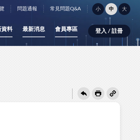
字
覽
問題通報
常見問題Q&A
小
中
大
型
大
小：
新資料
最新消息
會員專區
登入 / 註冊