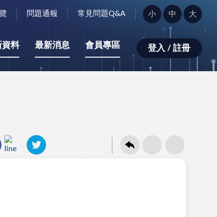
字
覽
問題通報
常見問題Q&A
小
中
大
型
大
小：
新資料
最新消息
會員專區
登入 / 註冊