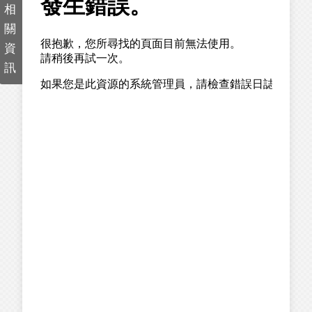
相
關
資
訊