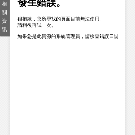
相
關
資
訊