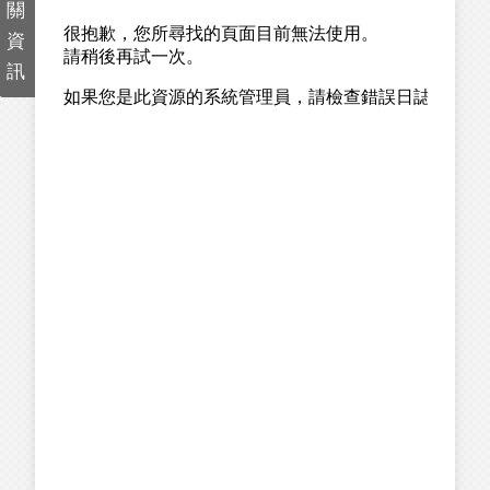
關
資
訊