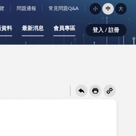
字
覽
問題通報
常見問題Q&A
小
中
大
型
大
小：
新資料
最新消息
會員專區
登入 / 註冊