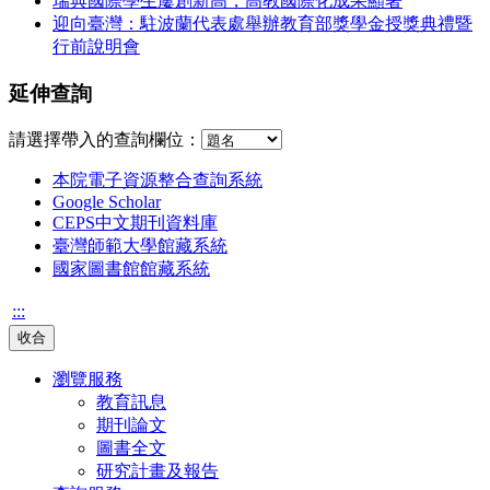
瑞典國際學生屢創新高，高教國際化成果顯著
迎向臺灣：駐波蘭代表處舉辦教育部獎學金授獎典禮暨
行前說明會
延伸查詢
請選擇帶入的查詢欄位：
本院電子資源整合查詢系統
Google Scholar
CEPS中文期刊資料庫
臺灣師範大學館藏系統
國家圖書館館藏系統
:::
收合
瀏覽服務
教育訊息
期刊論文
圖書全文
研究計畫及報告