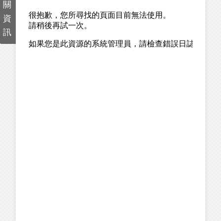
關
資
訊