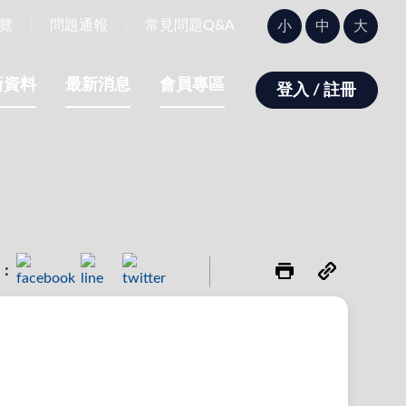
字
覽
問題通報
常見問題Q&A
小
中
大
型
大
小：
新資料
最新消息
會員專區
登入 / 註冊
：