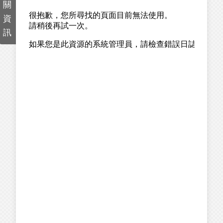
關
資
訊