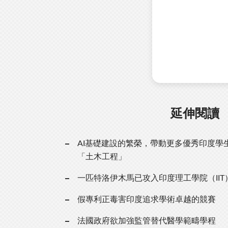
延伸閱讀
AI基礎建設的繁榮，帶動更多優秀印度學
「土木工程」
一匹特洛伊木馬已攻入印度理工學院（IIT
假專利正毒害印度追求學術卓越的競賽
法國政府欲加強監管替代醫學範疇學程