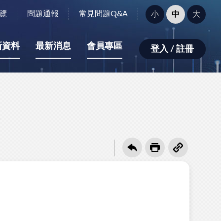
字
覽
問題通報
常見問題Q&A
小
中
大
型
大
小：
新資料
最新消息
會員專區
登入 / 註冊