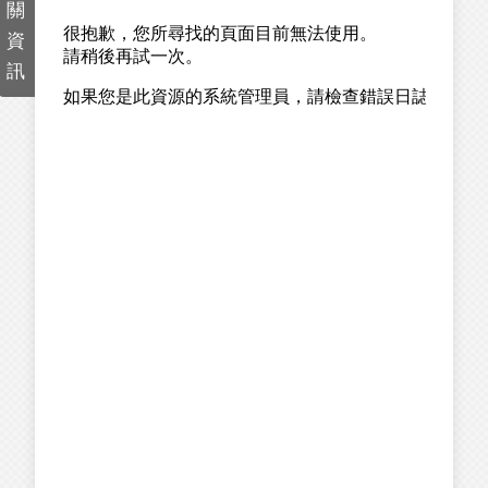
關
資
訊