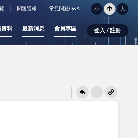
字
覽
問題通報
常見問題Q&A
小
中
大
型
大
小：
新資料
最新消息
會員專區
登入 / 註冊