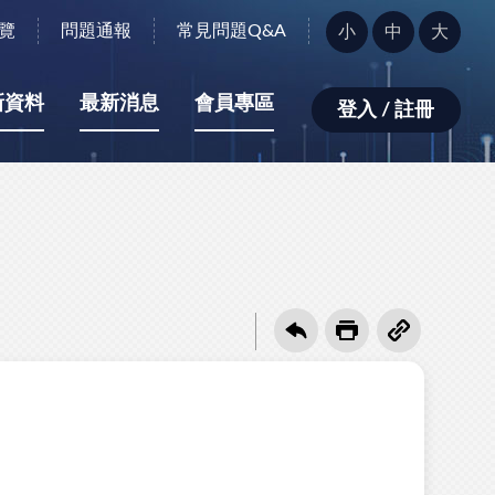
字
覽
問題通報
常見問題Q&A
小
中
大
型
大
小：
新資料
最新消息
會員專區
登入 / 註冊