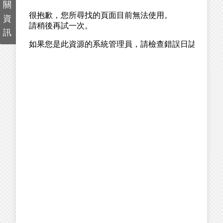
關
資
訊