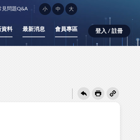
字
常見問題Q&A
小
中
大
型
大
小：
新資料
最新消息
會員專區
登入 / 註冊