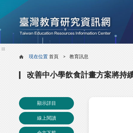
:::
:::
:::
現在位置
首頁
教育訊息
改善中小學飲食計畫方案將持續至2
顯示詳目
線上閱讀
全文下載