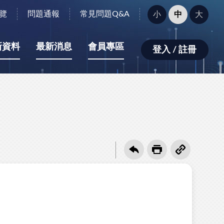
字
覽
問題通報
常見問題Q&A
小
中
大
型
大
小：
新資料
最新消息
會員專區
登入 / 註冊