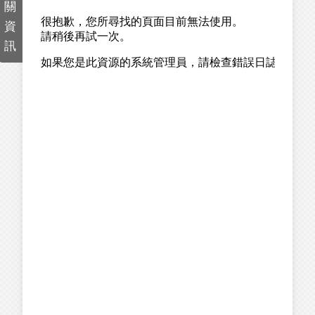
關
資
訊