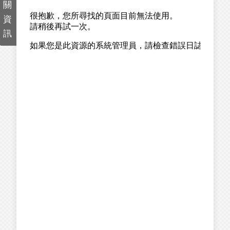
關
資
訊