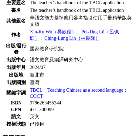
主要題名
The teacher’s handbook of the TBCL application
書名
The teacher’s handbook of the TBCL application
華語文能力基準應用參考指引使用手冊精華版英
其他題名
文版
Xin-Ru Wu（吳欣儒）
；
Pei-Ting Lü（呂佩
作者
庭）
；
Ching-Lung Lin（林慶隆）
出版/發行
國家教育研究院
者
出版中心
語文教育及編譯研究中心
出版年月
2024/07
出版地
新北市
出版國別
臺灣
TBCL
；
Teaching Chinese as a second language
；
關鍵字詞
COCT
ISBN
9786263455344
GPN
4711300099
語文
英文
授權狀態
已授權