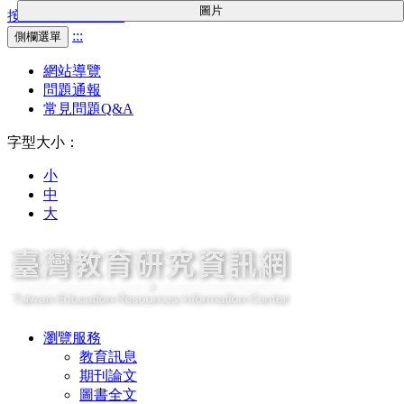
圖片
按Enter到主內容區
:::
側欄選單
網站導覽
問題通報
常見問題Q&A
字型大小：
小
中
大
瀏覽服務
教育訊息
期刊論文
圖書全文