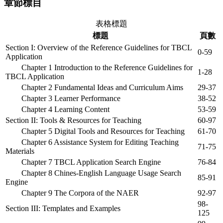
章節標目
表格標題
標題
頁數
Section I: Overview of the Reference Guidelines for TBCL
0-59
Application
Chapter 1 Introduction to the Reference Guidelines for
1-28
TBCL Application
Chapter 2 Fundamental Ideas and Curriculum Aims
29-37
Chapter 3 Learner Performance
38-52
Chapter 4 Learning Content
53-59
Section II: Tools & Resources for Teaching
60-97
Chapter 5 Digital Tools and Resources for Teaching
61-70
Chapter 6 Assistance System for Editing Teaching
71-75
Materials
Chapter 7 TBCL Application Search Engine
76-84
Chapter 8 Chines-English Language Usage Search
85-91
Engine
Chapter 9 The Corpora of the NAER
92-97
98-
Section III: Templates and Examples
125