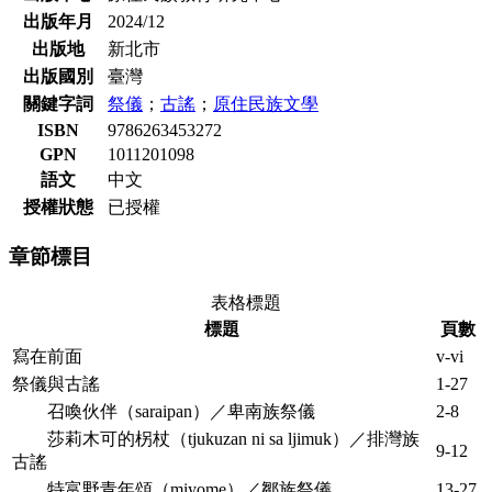
出版年月
2024/12
出版地
新北市
出版國別
臺灣
關鍵字詞
祭儀
；
古謠
；
原住民族文學
ISBN
9786263453272
GPN
1011201098
語文
中文
授權狀態
已授權
章節標目
表格標題
標題
頁數
寫在前面
v-vi
祭儀與古謠
1-27
召喚伙伴（saraipan）／卑南族祭儀
2-8
莎莉木可的柺杖（tjukuzan ni sa ljimuk）／排灣族
9-12
古謠
特富野青年頌（miyome）／鄒族祭儀
13-27