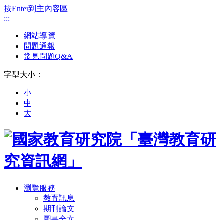
按Enter到主內容區
:::
網站導覽
問題通報
常見問題Q&A
字型大小：
小
中
大
瀏覽服務
教育訊息
期刊論文
圖書全文