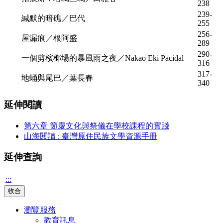
238
239-
緘默的暗礁／巴代
255
256-
屋漏痕／根阿盛
289
290-
一個剪檳榔場的暴風雨之夜／Nakao Eki Pacidal
316
317-
地蛹與尾巴／葉長春
340
延伸閱讀
第六章 節慶文化與祭儀在學校課程的實踐
山海閱讀 : 臺灣原住民族文學資源手冊
延伸查詢
:::
收合
瀏覽服務
教育訊息