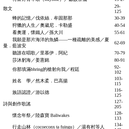
29-
散文
125
蜂的記憶／伐依絲．牟固那那
30-39
狩獵的人生／奧崴尼．卡勒盛
40-54
看奧運，懷鐵人／孫大川
55-61
我願是那片海洋的魚鱗——一種疏離的美感／夏
62-69
曼．藍波安
聽誰在唱歌／里慕伊．阿紀
70-79
莎沐躬海／姜憲銘
80-91
92-
你那填滿bhring的槍射向我／程廷
102
103-
姓名 學／然木柔．巴高揚
115
116-
族語認證／游以德
125
127-
詩與創作歌謠
205
128-
懷念年祭／陸森寶 Baliwakes
133
134-
行走山林（cocoeconx ta fuingu）／湯有村等人