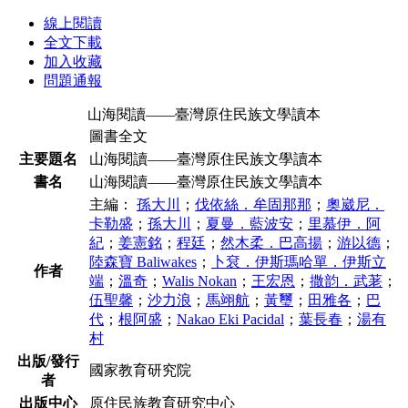
線上閱讀
全文下載
加入收藏
問題通報
山海閱讀——臺灣原住民族文學讀本
圖書全文
主要題名
山海閱讀——臺灣原住民族文學讀本
書名
山海閱讀——臺灣原住民族文學讀本
主編：
孫大川
；
伐依絲．牟固那那
；
奧崴尼．
卡勒盛
；
孫大川
；
夏曼．藍波安
；
里慕伊．阿
紀
；
姜憲銘
；
程廷
；
然木柔．巴高揚
；
游以德
；
陸森寶 Baliwakes
；
卜袞．伊斯瑪哈單．伊斯立
作者
端
；
溫奇
；
Walis Nokan
；
王宏恩
；
撒韵．武荖
；
伍聖馨
；
沙力浪
；
馬翊航
；
黃璽
；
田雅各
；
巴
代
；
根阿盛
；
Nakao Eki Pacidal
；
葉長春
；
湯有
村
出版/發行
國家教育研究院
者
出版中心
原住民族教育研究中心