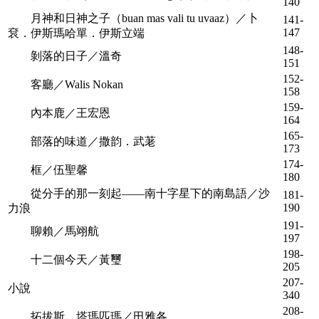
140
月神和日神之子（buan mas vali tu uvaaz）／卜
141-
147
袞．伊斯瑪哈單．伊斯立端
148-
剝落的日子／溫奇
151
152-
客廳／Walis Nokan
158
159-
內本鹿／王宏恩
164
165-
部落的味道／撒韵．武荖
173
174-
框／伍聖馨
180
從分手的那一刻起——南十字星下的南島語／沙
181-
190
力浪
191-
聊賴／馬翊航
197
198-
十二個今天／黃璽
205
207-
小說
340
208-
拓拔斯．塔瑪匹瑪／田雅各