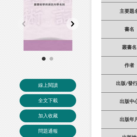
主要題
書名
叢書名
作者
出版/發
線上閱讀
全文下載
出版中
加入收藏
出版年
問題通報