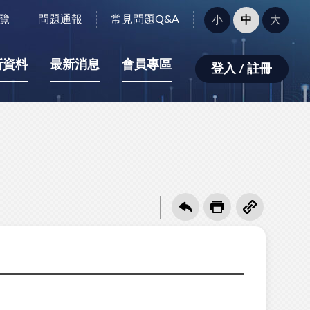
字
覽
問題通報
常見問題Q&A
小
中
大
型
大
小：
新資料
最新消息
會員專區
登入 / 註冊