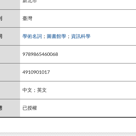
新北市
別
臺灣
詞
學術名詞
；
圖書館學
；
資訊科學
9789865460068
4910901017
中文；英文
態
已授權