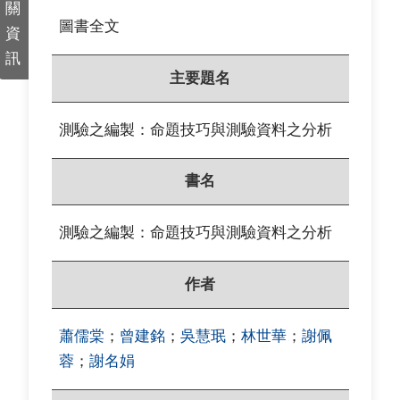
關
圖書全文
資
訊
主要題名
測驗之編製：命題技巧與測驗資料之分析
書名
測驗之編製：命題技巧與測驗資料之分析
作者
蕭儒棠
；
曾建銘
；
吳慧珉
；
林世華
；
謝佩
蓉
；
謝名娟