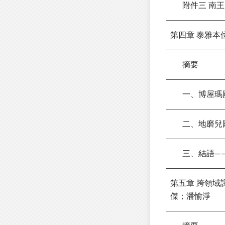
附件三 南王
第四章 泰雅
摘要
一、博屋瑪
二、地磨兒國
三、結語——
第五章 跨領
傑；潘愉淨