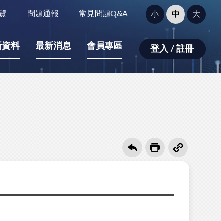
字
覽
問題通報
常見問題Q&A
小
中
大
型
大
小：
新資料
最新消息
會員專區
登入 / 註冊