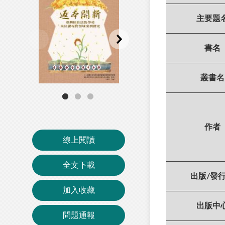
主要題
書名
叢書名
作者
線上閱讀
全文下載
出版/發
加入收藏
出版中
問題通報