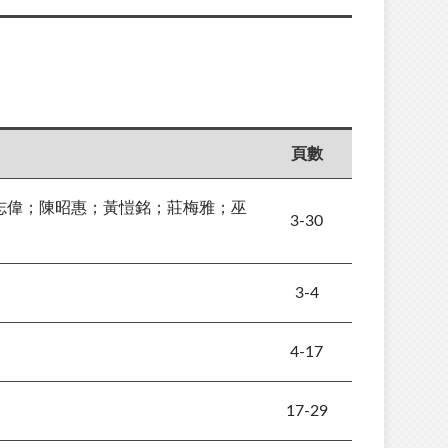
頁數
志偉；陳昭惠；黃愷銘；莊梅雅；巫
3-30
3-4
4-17
17-29