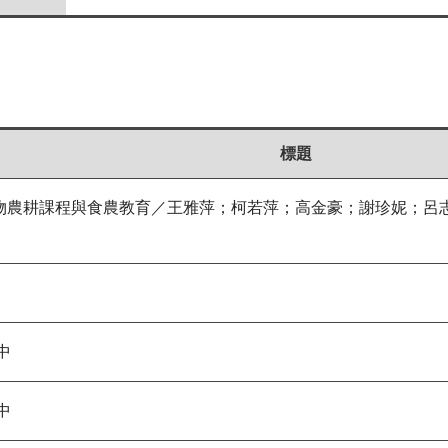
標題
食物農耕課程與食農教育／王雅萍；柯若萍；高金豪；謝珍妮；呂
中
中