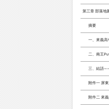
第三章 部落
摘要
一、來義高
二、南王Puy
三、結語——
附件一 屏東
附件二 來義