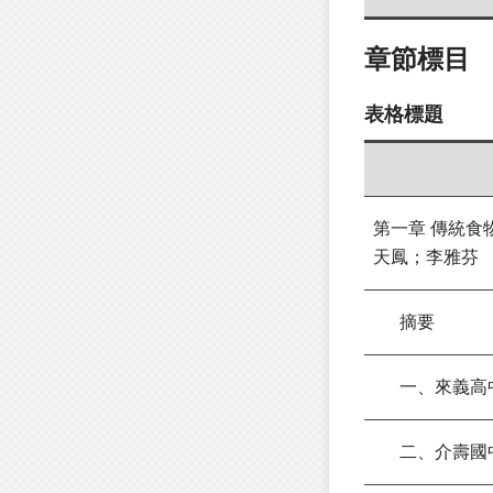
章節標目
表格標題
第一章 傳統
天鳳；李雅芬
摘要
一、來義高
二、介壽國