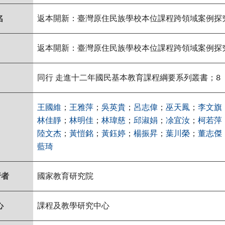
名
返本開新：臺灣原住民族學校本位課程跨領域案例探
返本開新：臺灣原住民族學校本位課程跨領域案例探
同行 走進十二年國民基本教育課程綱要系列叢書；8
王國維
；
王雅萍
；
吳英貴
；
呂志偉
；
巫天鳳
；
李文旗
林佳靜
；
林明佳
；
林瑋慈
；
邱淑娟
；
凃宜汝
；
柯若萍
陸文杰
；
黃愷銘
；
黃鈺婷
；
楊振昇
；
葉川榮
；
董志傑
藍琦
行者
國家教育研究院
心
課程及教學研究中心