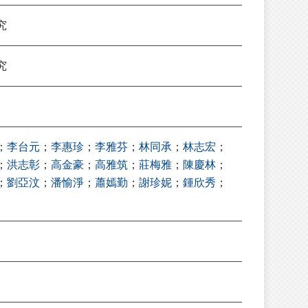
究
究
；
李台元
；
李惠珍
；
李雅芬
；
林同承
；
林志宏
；
；
洪志彰
；
高金豪
；
高雅筑
；
莊梅雅
；
陳慶林
；
；
劉亞汶
；
潘愉淨
；
蕭嫣勤
；
謝珍妮
；
鍾欣秀
；