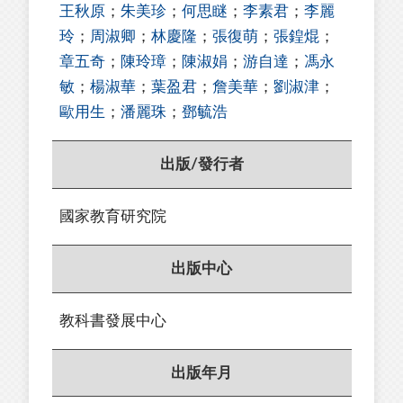
王秋原
；
朱美珍
；
何思瞇
；
李素君
；
李麗
玲
；
周淑卿
；
林慶隆
；
張復萌
；
張鍠焜
；
章五奇
；
陳玲璋
；
陳淑娟
；
游自達
；
馮永
敏
；
楊淑華
；
葉盈君
；
詹美華
；
劉淑津
；
歐用生
；
潘麗珠
；
鄧毓浩
出版/發行者
國家教育研究院
出版中心
教科書發展中心
出版年月