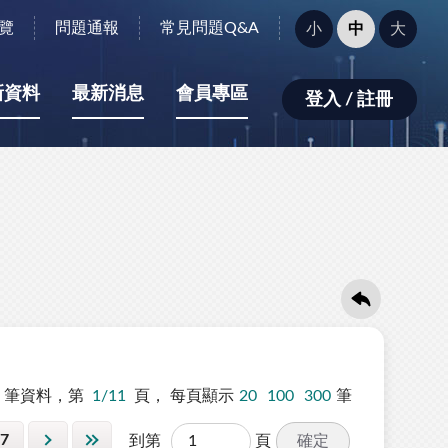
字
覽
問題通報
常見問題Q&A
小
中
大
型
大
小：
新資料
最新消息
會員專區
登入 / 註冊
筆資料，第
1/11
頁，
每頁顯示
20
100
300
筆
7
確定
到第
頁