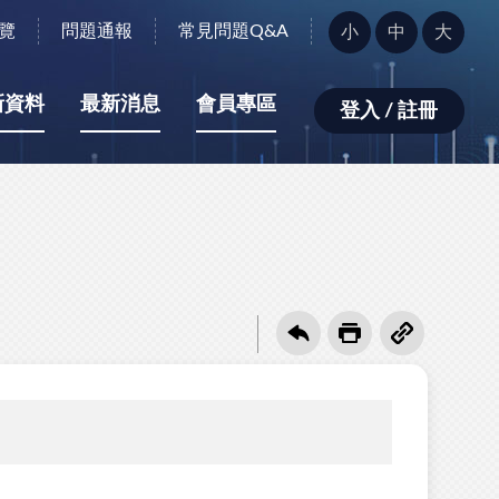
字
覽
問題通報
常見問題Q&A
小
中
大
型
大
小：
新資料
最新消息
會員專區
登入 / 註冊