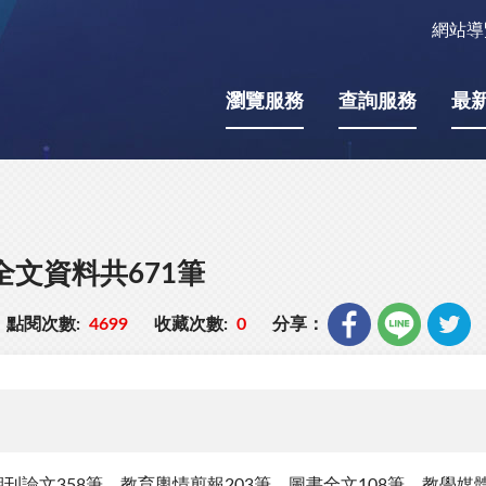
網站導
瀏覽服務
查詢服務
最
全文資料共671筆
點閱次數:
4699
收藏次數:
0
分享：
刊論文358筆、教育輿情剪報203筆、圖書全文108筆、教學媒