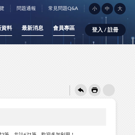
字
覽
問題通報
常見問題Q&A
小
中
大
型
大
小：
新資料
最新消息
會員專區
登入 / 註冊
體2筆，共計671筆，歡迎多加利用！