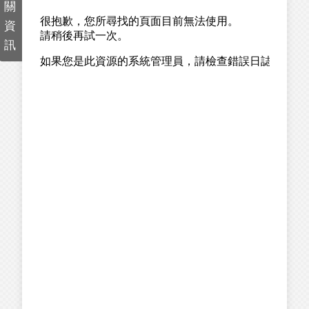
關
資
訊