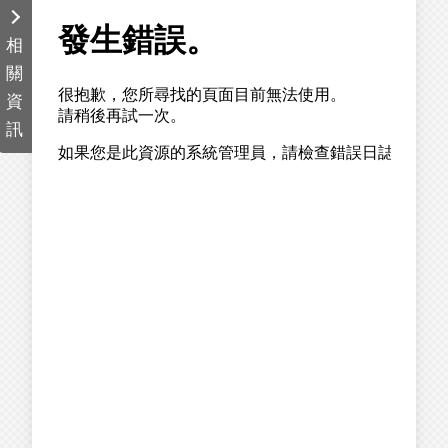
相
關
資
訊