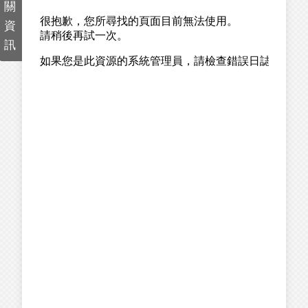
關
資
訊