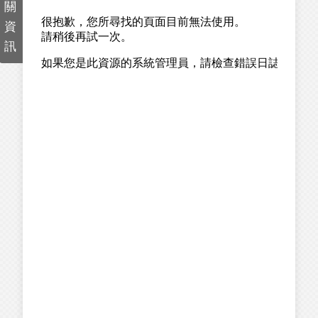
關
資
訊