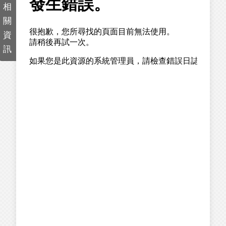
相
關
資
訊