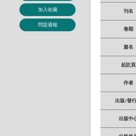
加入收藏
刊名
問題通報
卷期
篇名
起訖頁
作者
出版/發
出版中