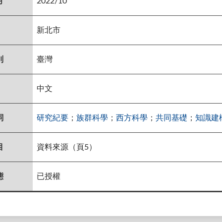
月
2022/10
新北市
別
臺灣
中文
詞
研究紀要
；
族群科學
；
西方科學
；
共同基礎
；
知識建
目
資料來源（頁5）
態
已授權