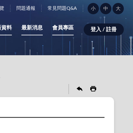
字
覽
問題通報
常見問題Q&A
小
中
大
型
大
小：
新資料
最新消息
會員專區
登入 / 註冊