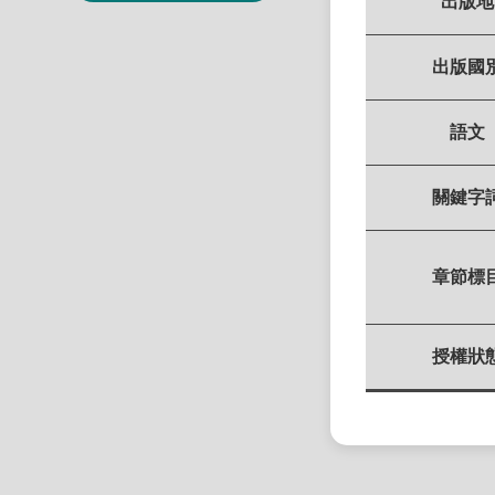
出版地
出版國
語文
關鍵字
章節標
授權狀