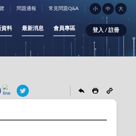
字
覽
問題通報
常見問題Q&A
小
中
大
型
大
小：
新資料
最新消息
會員專區
登入 / 註冊