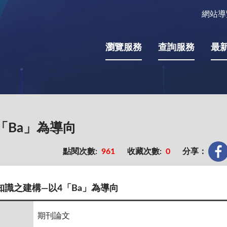
網站導
瀏覽服務
查詢服務
最
「Ba」為導向
點閱次數:
961
收藏次數:
0
分享：
識之建構—以4「Ba」為導向
期刊論文