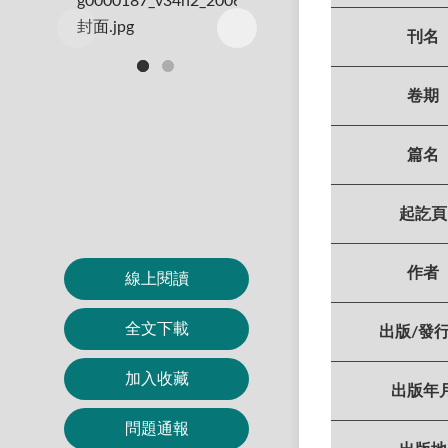
刊名
卷期
篇名
起訖頁
作者
線上閱讀
全文下載
出版/發
加入收藏
出版年
問題通報