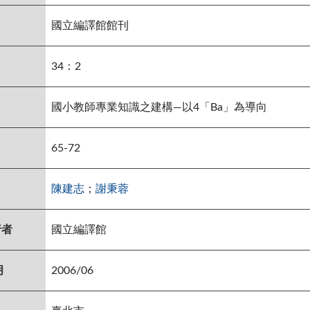
國立編譯館館刊
34：2
國小教師專業知識之建構—以4「Ba」為導向
65-72
陳建志
；
謝秉蓉
行者
國立編譯館
月
2006/06