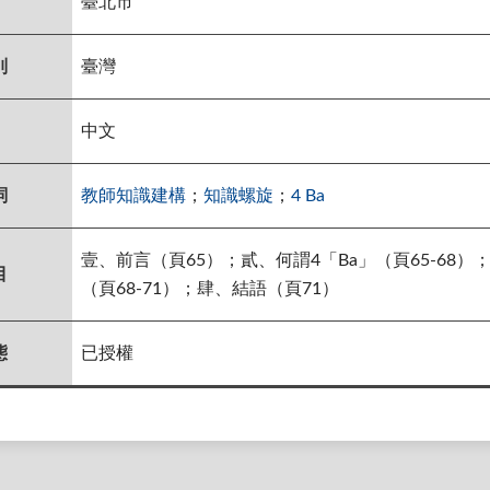
臺北市
別
臺灣
中文
詞
教師知識建構
；
知識螺旋
；
4 Ba
壹、前言（頁65）；貳、何謂4「Ba」（頁65-68
目
（頁68-71）；肆、結語（頁71）
態
已授權