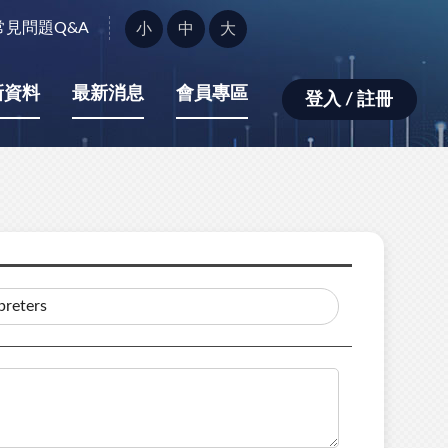
字
常見問題Q&A
小
中
大
型
大
小：
新資料
最新消息
會員專區
登入 / 註冊