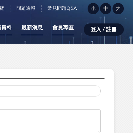
字
覽
問題通報
常見問題Q&A
小
中
大
型
大
小：
新資料
最新消息
會員專區
登入 / 註冊