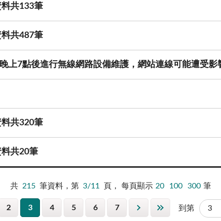
料共133筆
料共487筆
31日晚上7點後進行無線網路設備維護，網站連線可能遭受
料共320筆
料共20筆
共
215
筆資料，第
3/11
頁，
每頁顯示
20
100
300
筆
2
3
4
5
6
7
到第