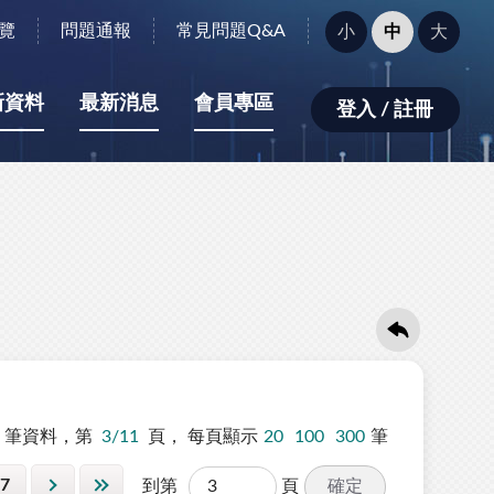
字
覽
問題通報
常見問題Q&A
小
中
大
型
大
小：
新資料
最新消息
會員專區
登入 / 註冊
筆資料，第
3/11
頁，
每頁顯示
20
100
300
筆
7
確定
到第
頁