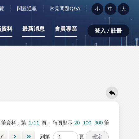
字
覽
問題通報
常見問題Q&A
小
中
大
型
大
小：
新資料
最新消息
會員專區
登入 / 註冊
筆資料，第
1/11
頁，
每頁顯示
20
100
300
筆
7
確定
到第
頁