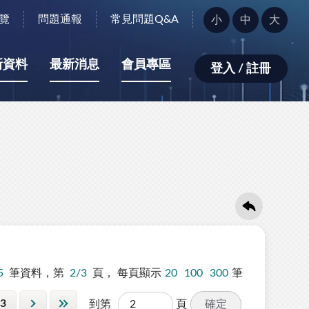
字
覽
問題通報
常見問題Q&A
小
中
大
型
大
小：
新資料
最新消息
會員專區
登入 / 註冊
5
筆資料，第
2/3
頁，
每頁顯示
20
100
300
筆
3
確定
到第
頁