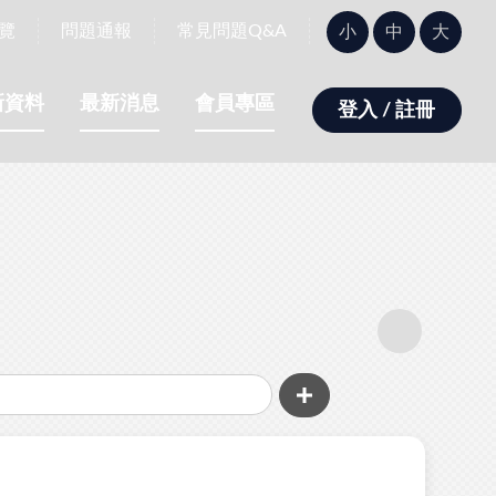
字
覽
問題通報
常見問題Q&A
小
中
大
型
大
小：
新資料
最新消息
會員專區
登入 / 註冊