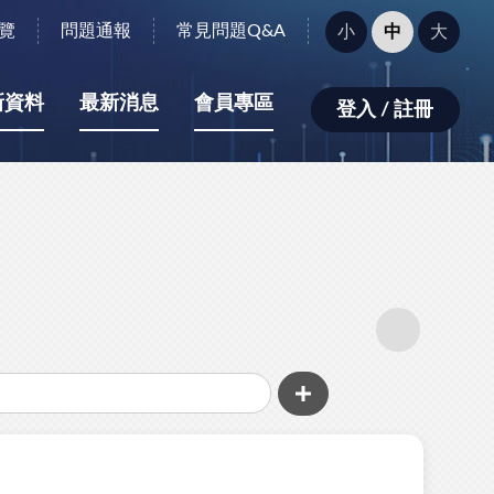
字
覽
問題通報
常見問題Q&A
小
中
大
型
大
小：
新資料
最新消息
會員專區
登入 / 註冊