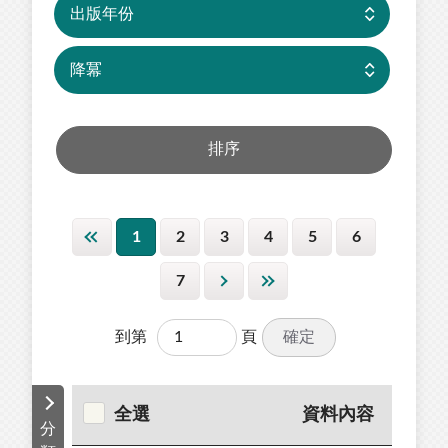
1
2
3
4
5
6
7
確定
到第
頁
全選
資料內容
分