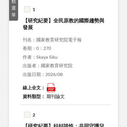
類
23
選
1
單
47
【研究紀要】全民原教的國際趨勢與
02
發展
89
刊名：國家教育研究院電子報
82
卷期：0：270
作者：Skaya Siku
出版者：國家教育研究院
出版日期：2026/08
43
線上全文：
97
資料類型：
期刊論文
10
1
2
【研究紀要】好好談性：共同守護兒