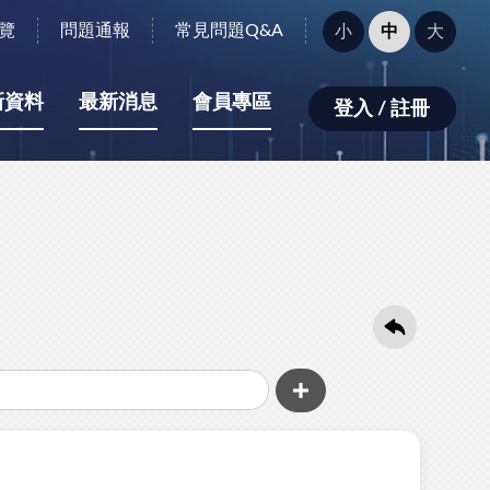
字
覽
問題通報
常見問題Q&A
小
中
大
型
大
小：
新資料
最新消息
會員專區
登入 / 註冊