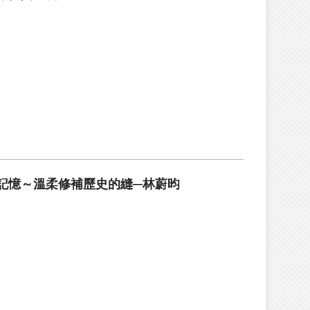
記憶～溫柔修補歷史的縫─林蔚昀