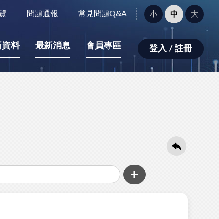
字
覽
問題通報
常見問題Q&A
小
中
大
型
大
小：
新資料
最新消息
會員專區
登入 / 註冊