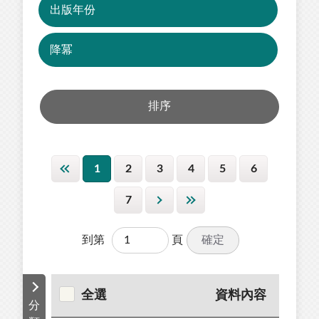
1
2
3
4
5
6
7
確定
到第
頁
全選
資料內容
分