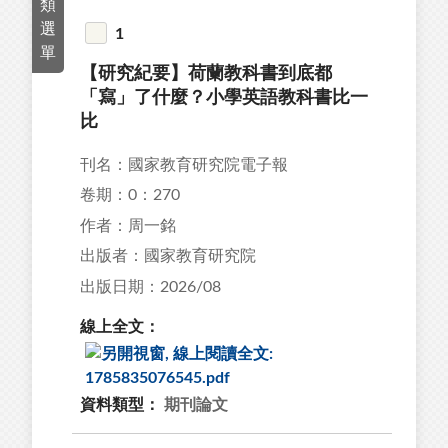
類
23
選
1
單
47
【研究紀要】荷蘭教科書到底都
02
「寫」了什麼？小學英語教科書比一
比
89
82
刊名：國家教育研究院電子報
卷期：0：270
作者：周一銘
出版者：國家教育研究院
出版日期：2026/08
43
97
線上全文：
10
1
資料類型：
期刊論文