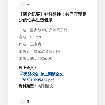
13
2
13
【研究紀要】好好談性：共同守護兒
76
少的性與生殖健康
92
刊名：國家教育研究院電子報
87
卷期：0：270
作者：王淑貞
出版者：國家教育研究院
出版日期：2026/08
23
線上全文：
94
13
資料類型：
期刊論文
93
89
3